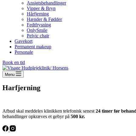
Ansigtsbehandlinger
Vipper & Bryn
Hårfjerning
Hænder & Fødder
Fedtfrysning
OnlySmile
Pelvic chair
Gavekort
Permanent makeup
Personale
Book en tid
Menu
Harfjerning
Afbud skal meddeles klinikken telefonisk senest
24 timer før behand
behandlinger opkræves et gebyr på
500 kr.