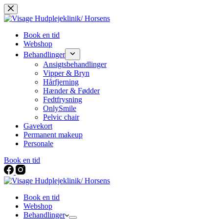
Skip
to
content
Book en tid
Webshop
Behandlinger
Ansigtsbehandlinger
Vipper & Bryn
Hårfjerning
Hænder & Fødder
Fedtfrysning
OnlySmile
Pelvic chair
Gavekort
Permanent makeup
Personale
Book en tid
Book en tid
Webshop
Behandlinger